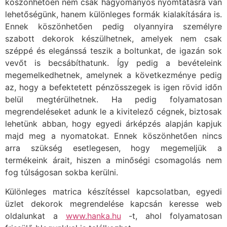
köszönhetően nem csak hagyományos nyomtatásra van
lehetőségünk, hanem különleges formák kialakítására is.
Ennek köszönhetően pedig olyannyira személyre
szabott dekorok készülhetnek, amelyek nem csak
széppé és elegánssá teszik a boltunkat, de igazán sok
vevőt is becsábíthatunk. Így pedig a bevételeink
megemelkedhetnek, amelynek a következménye pedig
az, hogy a befektetett pénzösszegek is igen rövid időn
belül megtérülhetnek. Ha pedig folyamatosan
megrendeléseket adunk le a kivitelező cégnek, biztosak
lehetünk abban, hogy egyedi árképzés alapján kapjuk
majd meg a nyomatokat. Ennek köszönhetően nincs
arra szükség esetlegesen, hogy megemeljük a
termékeink árait, hiszen a minőségi csomagolás nem
fog túlságosan sokba kerülni.
Különleges matrica készítéssel kapcsolatban, egyedi
üzlet dekorok megrendelése kapcsán keresse web
oldalunkat a
www.hanka.hu
-t, ahol folyamatosan