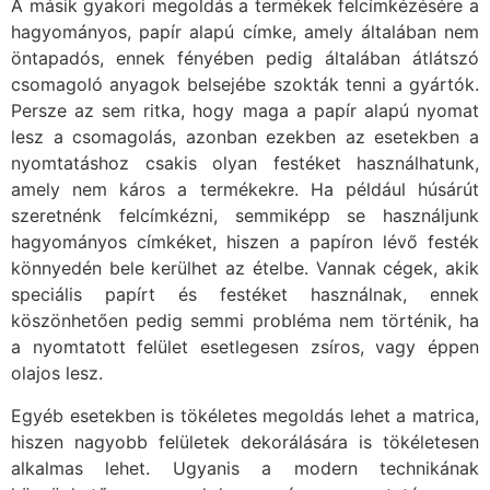
A másik gyakori megoldás a termékek felcímkézésére a
hagyományos, papír alapú címke, amely általában nem
öntapadós, ennek fényében pedig általában átlátszó
csomagoló anyagok belsejébe szokták tenni a gyártók.
Persze az sem ritka, hogy maga a papír alapú nyomat
lesz a csomagolás, azonban ezekben az esetekben a
nyomtatáshoz csakis olyan festéket használhatunk,
amely nem káros a termékekre. Ha például húsárút
szeretnénk felcímkézni, semmiképp se használjunk
hagyományos címkéket, hiszen a papíron lévő festék
könnyedén bele kerülhet az ételbe. Vannak cégek, akik
speciális papírt és festéket használnak, ennek
köszönhetően pedig semmi probléma nem történik, ha
a nyomtatott felület esetlegesen zsíros, vagy éppen
olajos lesz.
Egyéb esetekben is tökéletes megoldás lehet a matrica,
hiszen nagyobb felületek dekorálására is tökéletesen
alkalmas lehet. Ugyanis a modern technikának