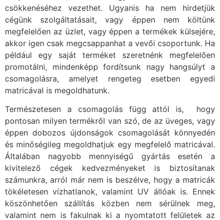
csökkenéséhez vezethet. Ugyanis ha nem hirdetjük
cégünk szolgáltatásait, vagy éppen nem költünk
megfelelően az üzlet, vagy éppen a termékek külsejére,
akkor igen csak megcsappanhat a vevői csoportunk. Ha
például egy saját terméket szeretnénk megfelelően
promotálni, mindenképp fordítsunk nagy hangsúlyt a
csomagolásra, amelyet rengeteg esetben egyedi
matricával is megoldhatunk.
Természetesen a csomagolás függ attól is, hogy
pontosan milyen termékről van szó, de az üveges, vagy
éppen dobozos újdonságok csomagolását könnyedén
és minőségileg megoldhatjuk egy megfelelő matricával.
Általában nagyobb mennyiségű gyártás esetén a
kivitelező cégek kedvezményeket is biztosítanak
számunkra, arról már nem is beszélve, hogy a matricák
tökéletesen vízhatlanok, valamint UV állóak is. Ennek
köszönhetően szállítás közben nem sérülnek meg,
valamint nem is fakulnak ki a nyomtatott felületek az