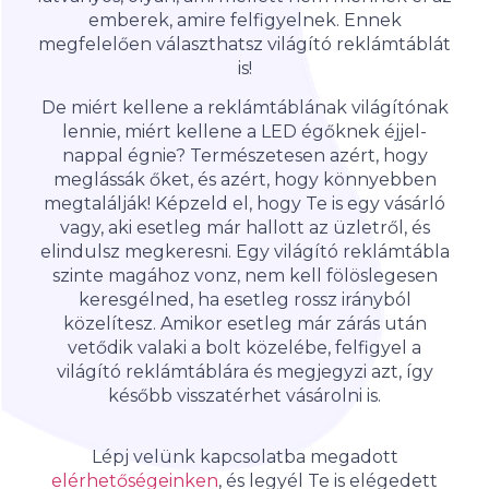
emberek, amire felfigyelnek. Ennek
megfelelően választhatsz
világító reklámtáblát
is!
De miért kellene a reklámtáblának világítónak
lennie, miért kellene a LED égőknek éjjel-
nappal égnie? Természetesen azért, hogy
meglássák őket, és azért, hogy könnyebben
megtalálják! Képzeld el, hogy Te is egy vásárló
vagy, aki esetleg már hallott az üzletről, és
elindulsz megkeresni. Egy világító reklámtábla
szinte magához vonz, nem kell fölöslegesen
keresgélned, ha esetleg rossz irányból
közelítesz. Amikor esetleg már zárás után
vetődik valaki a bolt közelébe, felfigyel a
világító reklámtáblára és megjegyzi azt, így
később visszatérhet vásárolni is.
Lépj velünk kapcsolatba megadott
elérhetőségeinken
, és legyél Te is elégedett