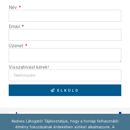
Név
Email
Üzenet
Visszahívást kérek!
ELKÜLD
Kedves Látogató! Tájékoztatjuk, hogy a honlap felhasználói
élmény fokozásának érdekében sütiket alkalmazunk. A