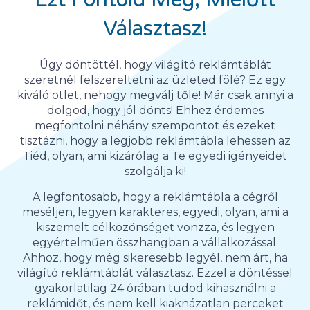
Választasz!
Úgy döntöttél, hogy világító reklámtáblát
szeretnél felszereltetni az üzleted fölé? Ez egy
kiváló ötlet, nehogy megválj tőle! Már csak annyi a
dolgod, hogy jól dönts! Ehhez érdemes
megfontolni néhány szempontot és ezeket
tisztázni, hogy a legjobb reklámtábla lehessen az
Tiéd, olyan, ami kizárólag a Te egyedi igényeidet
szolgálja ki!
A legfontosabb, hogy a reklámtábla a cégről
meséljen, legyen karakteres, egyedi, olyan, ami a
kiszemelt célközönséget vonzza, és legyen
egyértelműen összhangban a vállalkozással.
Ahhoz, hogy még sikeresebb legyél, nem árt, ha
világító reklámtáblát választasz. Ezzel a döntéssel
gyakorlatilag 24 órában tudod kihasználni a
reklámidőt, és nem kell kiaknázatlan perceket