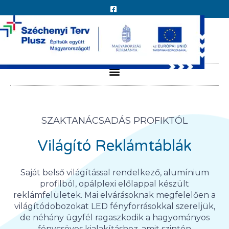
SZAKTANÁCSADÁS PROFIKTÓL
Világító Reklámtáblák
Saját belső világítással rendelkező, alumínium
profilból, opálplexi előlappal készült
reklámfelületek. Mai elvárásoknak megfelelően a
világítódobozokat LED fényforrásokkal szereljük,
de néhány ügyfél ragaszkodik a hagyományos
fénycsöves kialakításhoz, amit szintén