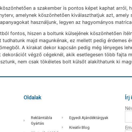
köszönhetően a szakember is pontos képet kaphat arról, h
ányterv, amelynek köszönhetően kiválaszthatjuk azt, amel
 alapanyagokat használjunk, legyen az hagyományos matrica
ból fontos, hiszen a boltunk külsejének köszönhetően íté
et tudhatunk majd magunkénak, ez mellett pedig érdemes év
tömegből. A kirakat dekor kapcsán pedig még lényeges lehet
 dekorációt végző cégeknél, akik esetlegesen több fajta m
tunk, nem csak tökéletes bolt külsőt alakíthatunk ki magu
Oldalak
Írj
Né
Reklámtábla
Egyedi Ajándéktárgyak
Gyártás
Em
Kreatív Blog