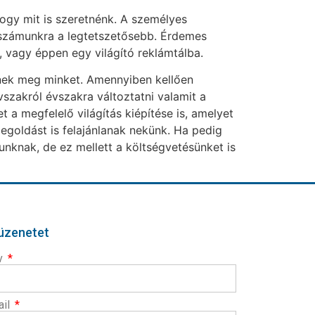
ogy mit is szeretnénk. A személyes
y számunkra a legtetszetősebb. Érdemes
, vagy éppen egy világító reklámtálba.
lnek meg minket. Amennyiben kellően
szakról évszakra változtatni valamit a
 a megfelelő világítás kiépítése is, amelyet
egoldást is felajánlanak nekünk. Ha pedig
nknak, de ez mellett a költségvetésünket is
 üzenetet
v
ail