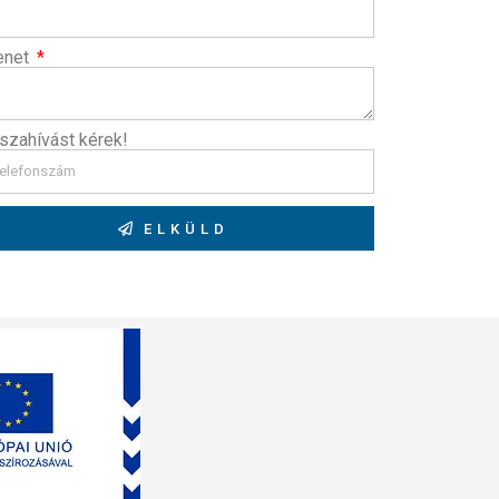
enet
szahívást kérek!
ELKÜLD