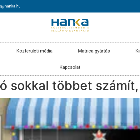
fo@hanka.hu
Közterületi média
Matrica gyártás
Ki
Kapcsolat
ió sokkal többet számít