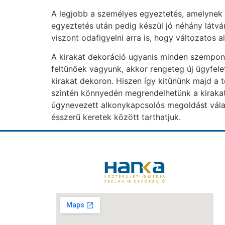
A legjobb a személyes egyeztetés, amelynek 
egyeztetés után pedig készül jó néhány látv
viszont odafigyelni arra is, hogy változatos
A kirakat dekoráció ugyanis minden szempont
feltűnőek vagyunk, akkor rengeteg új ügyfel
kirakat dekoron. Hiszen így kitűnünk majd a 
szintén könnyedén megrendelhetünk a kirakat
úgynevezett alkonykapcsolós megoldást válasz
ésszerű keretek között tarthatjuk.