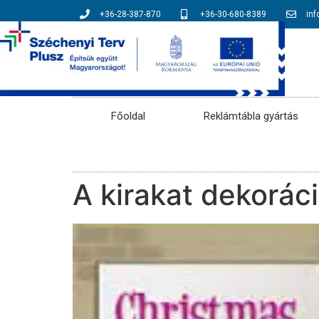
+36-28-387-870
+36-30-680-8389
in
Főoldal
Reklámtábla gyártás
A kirakat dekorác