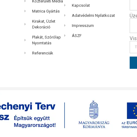
Közterületi Média
Kapcsolat
Matrica Gyártás
Üz
Adatvédelmi Nyilatkozat
Kirakat, Üzlet
Impresszum
Dekoráció
ÁSZF
Plakát, Szórólap
Vis
Nyomtatás
Referenciák